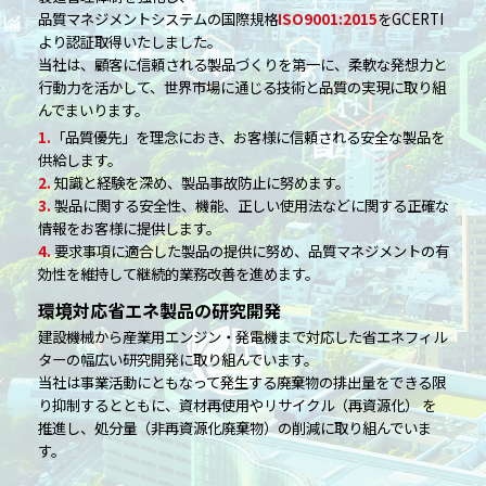
品質マネジメントシステムの国際規格
ISO9001:2015
をGCERTI
より認証取得いたしました。
当社は、顧客に信頼される製品づくりを第一に、柔軟な発想力と
行動力を活かして、世界市場に通じる技術と品質の実現に取り組
んでまいります。
1.
「品質優先」を理念におき、お客様に信頼される安全な製品を
供給します。
2.
知識と経験を深め、製品事故防止に努めます。
3.
製品に関する安全性、機能、正しい使用法などに関する正確な
情報をお客様に提供します。
4.
要求事項に適合した製品の提供に努め、品質マネジメントの有
効性を維持して継続的業務改善を進めます。
環境対応省エネ製品の研究開発
建設機械から産業用エンジン・発電機まで対応した省エネフィル
ターの幅広い研究開発に取り組んでいます。
当社は事業活動にともなって発生する廃棄物の排出量をできる限
り抑制するとともに、資材再使用やリサイクル（再資源化） を
推進し、処分量（非再資源化廃棄物）の削減に取り組んでいま
す。